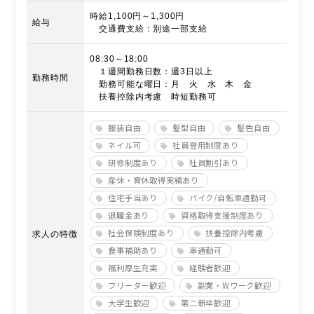
時給1,100円～1,300円
給与
交通費支給：別途一部支給
08:30～18:00
１週間勤務日数：週3日以上
勤務時間
勤務可能な曜日：月 火 水 木 金
扶養控除内考慮 時短勤務可
服装自由
髪型自由
髪色自由
ネイル可
社員登用制度あり
研修制度あり
社員割引あり
産休・育休取得実績あり
住宅手当あり
バイク/自転車通勤可
退職金あり
資格取得支援制度あり
社会保険制度あり
扶養控除内考慮
求人の特徴
食事補助あり
車通勤可
福利厚生充実
経験者歓迎
フリーター歓迎
副業・Wワーク歓迎
大学生歓迎
第二新卒歓迎