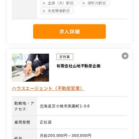
主婦（夫）歓迎
語学力歓迎
未経験者歓迎
求人詳細
正社員
有限会社山地不動産企画
ハウスエージェント（不動産営業）
勤務地・ア
北海道苫小牧市美園町1-3-6
クセス
雇用形態
正社員
月給200,000円～300,000円
給与