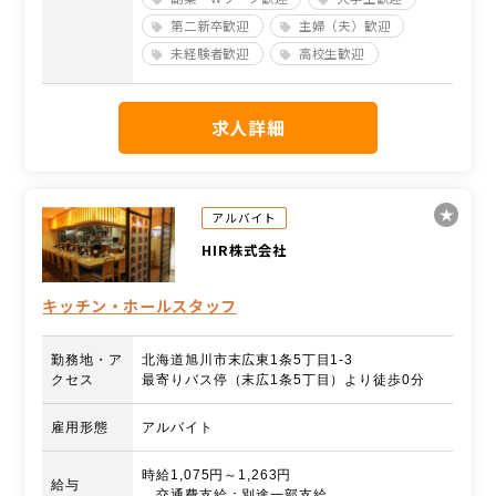
第二新卒歓迎
主婦（夫）歓迎
未経験者歓迎
高校生歓迎
求人詳細
アルバイト
HIR株式会社
キッチン・ホールスタッフ
勤務地・ア
北海道旭川市末広東1条5丁目1-3
クセス
最寄りバス停（末広1条5丁目）より徒歩0分
雇用形態
アルバイト
時給1,075円～1,263円
給与
交通費支給：別途一部支給