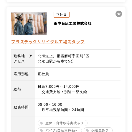
正社員
田中石灰工業株式会社
プラスチックリサイクル工場スタッフ
勤務地・ア
北海道上川郡当麻町宇園別2区
クセス
北永山駅から車で5分
雇用形態
正社員
日給7,805円～14,000円
給与
交通費支給：別途一部支給
08:00～16:00
勤務時間
月平均残業時間：24時間
産休・育休取得実績あり
バイク/自転車通勤可
退職金あり