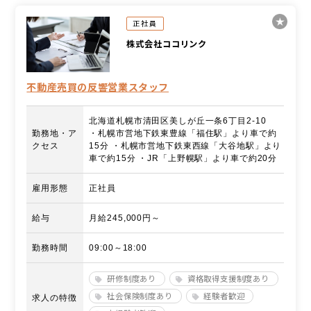
正社員
株式会社ココリンク
不動産売買の反響営業スタッフ
北海道札幌市清田区美しが丘一条6丁目2-10
勤務地・ア
・札幌市営地下鉄東豊線「福住駅」より車で約
クセス
15分 ・札幌市営地下鉄東西線「大谷地駅」より
車で約15分 ・JR「上野幌駅」より車で約20分
雇用形態
正社員
給与
月給245,000円～
勤務時間
09:00～18:00
研修制度あり
資格取得支援制度あり
社会保険制度あり
経験者歓迎
求人の特徴