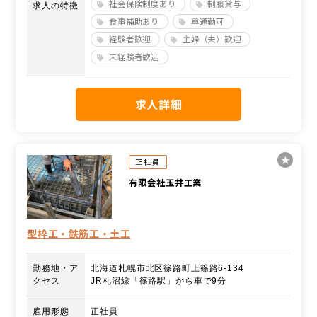
社会保険制度あり
制服貸与
求人の特徴
食事補助あり
車通勤可
経験者歓迎
主婦（夫）歓迎
未経験者歓迎
求人詳細
正社員
有限会社玉井工業
型枠工・鉄筋工・土工
勤務地・ア
北海道札幌市北区篠路町上篠路6-134
クセス
JR札沼線「篠路駅」から車で9分
雇用形態
正社員