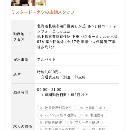
ミスタードーナツの店舗スタッフ
北海道札幌市清田区美しが丘1条5丁目コーチャ
ンフォー美しが丘店
勤務地・ア
地下鉄東豊線福住駅 下車 バスターミナルから福
クセス
97柏葉台団地線で約17分 里塚中央停留所 下車
徒歩約7分
雇用形態
アルバイト
時給1,080円～
給与
交通費支給：別途一部支給
09:00～21:00
勤務時間
１週間勤務日数：週3日以上
社員登用制度あり
社員割引あり
バイク/自転車通勤可
車通勤可
経験者歓迎
フリーター歓迎
求人の特徴
副業・Wワーク歓迎
大学生歓迎