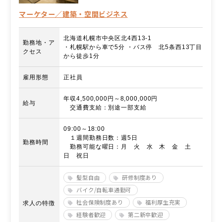
マーケター／建築・空間ビジネス
北海道札幌市中央区北4西13-1
勤務地・ア
・札幌駅から車で5分 ・バス停 北5条西13丁目
クセス
から徒歩1分
雇用形態
正社員
年収4,500,000円～8,000,000円
給与
交通費支給：別途一部支給
09:00～18:00
１週間勤務日数：週5日
勤務時間
勤務可能な曜日：月 火 水 木 金 土
日 祝日
髪型自由
研修制度あり
バイク/自転車通勤可
社会保険制度あり
福利厚生充実
求人の特徴
経験者歓迎
第二新卒歓迎