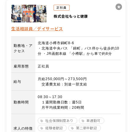
正社員
株式会社もっと健康
生活相談員／デイサービス
北海道小樽市錦町8-6
勤務地・ア
・北海道中央バス 「錦町」バス停から徒歩約10
クセス
分 ・JR函館本線 「小樽駅」から車で約8分
雇用形態
正社員
月給250,000円～273,500円
給与
交通費支給：別途一部支給
08:30～17:30
勤務時間
１週間勤務日数：週5日
月平均残業時間：20時間
社会保険制度あり
車通勤可
経験者歓迎
第二新卒歓迎
求人の特徴