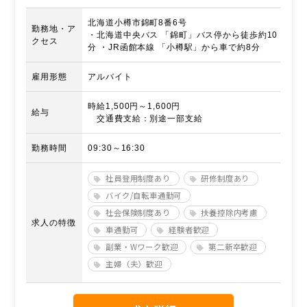
北海道小樽市錦町8番6号
勤務地・ア
・北海道中央バス 「錦町」バス停から徒歩約10
クセス
分 ・JR函館本線 「小樽駅」から車で約8分
雇用形態
アルバイト
時給1,500円～1,600円
給与
交通費支給：別途一部支給
勤務時間
09:30～16:30
社員登用制度あり
研修制度あり
バイク/自転車通勤可
社会保険制度あり
扶養控除内考慮
求人の特徴
車通勤可
経験者歓迎
副業・Wワーク歓迎
第二新卒歓迎
主婦（夫）歓迎