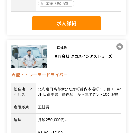
主婦（夫）歓迎
求人詳細
正社員
合同会社 クロスインダストリーズ
大型・トレーラードライバー
勤務地・ア
北海道日高郡新ひだか町静内木場町１丁目１−43
クセス
JR日高本線「静内駅」から車で約5〜10分程度
雇用形態
正社員
給与
月給250,000円～
08:00～17:00