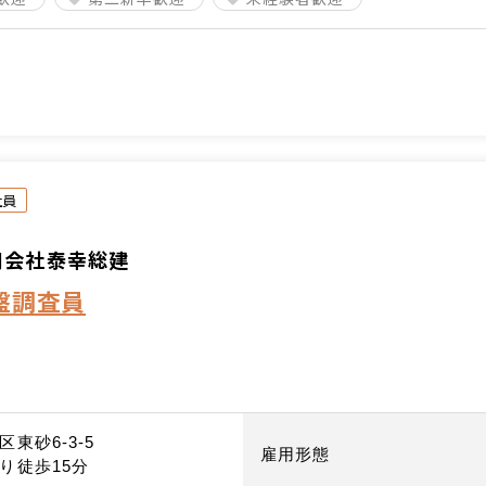
社員
同会社泰幸総建
盤調査員
東砂6-3-5
雇用形態
り徒歩15分