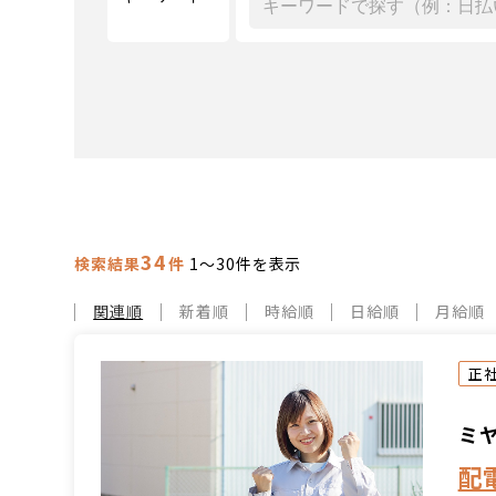
34
検索結果
件
1～30件を表示
関連順
新着順
時給順
日給順
月給順
正
ミ
配