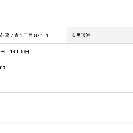
市鷺ノ森１丁目８-１４
雇用形態
0円～14,000円
00