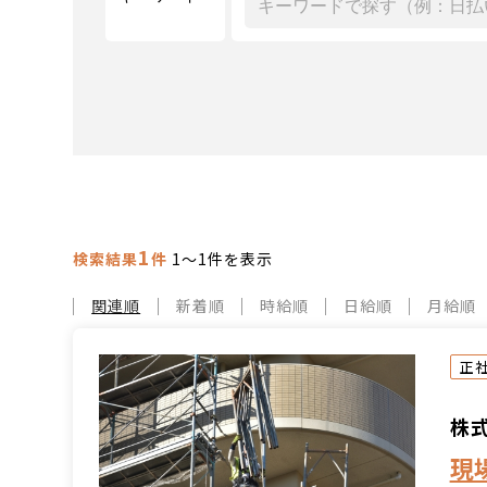
1
検索結果
件
1～1件を表示
関連順
新着順
時給順
日給順
月給順
正
株
現