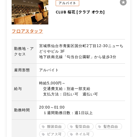
アルバイト
CLUB 桜花 [クラブ オウカ]
フロアスタッフ
宮城県仙台市青葉区国分町2丁目12-30ニューち
勤務地・ア
どりやビル 3F
クセス
地下鉄南北線「勾当台公園駅」から徒歩3分
雇用形態
アルバイト
時給5,000円～
給与
交通費支給：別途一部支給
支払方法：日払い可 週払い可
20:00～01:00
勤務時間
１週間勤務日数：週1日以上
服装自由
髪型自由
髪色自由
ピアス可
ネイル可