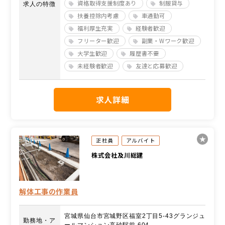
資格取得支援制度あり
制服貸与
求人の特徴
扶養控除内考慮
車通勤可
福利厚生充実
経験者歓迎
フリーター歓迎
副業・Wワーク歓迎
大学生歓迎
履歴書不要
未経験者歓迎
友達と応募歓迎
求人詳細
正社員
アルバイト
株式会社及川総建
解体工事の作業員
宮城県仙台市宮城野区福室2丁目5-43グランジュ
勤務地・ア
ールマンション高砂駅前 604