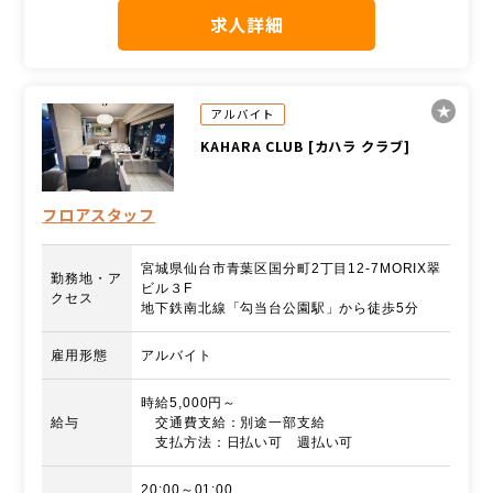
求人詳細
アルバイト
KAHARA CLUB [カハラ クラブ]
フロアスタッフ
宮城県仙台市青葉区国分町2丁目12-7MORIX翠
勤務地・ア
ビル３F
クセス
地下鉄南北線「勾当台公園駅」から徒歩5分
雇用形態
アルバイト
時給5,000円～
給与
交通費支給：別途一部支給
支払方法：日払い可 週払い可
20:00～01:00