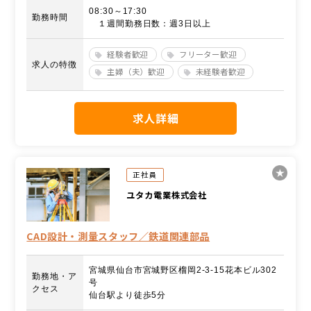
08:30～17:30
勤務時間
１週間勤務日数：週3日以上
経験者歓迎
フリーター歓迎
求人の特徴
主婦（夫）歓迎
未経験者歓迎
求人詳細
正社員
ユタカ電業株式会社
CAD設計・測量スタッフ／鉄道関連部品
宮城県仙台市宮城野区榴岡2-3-15花本ビル302
勤務地・ア
号
クセス
仙台駅より徒歩5分