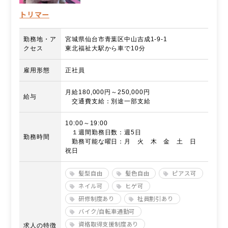
トリマー
勤務地・ア
宮城県仙台市青葉区中山吉成1-9-1
クセス
東北福祉大駅から車で10分
雇用形態
正社員
月給180,000円～250,000円
給与
交通費支給：別途一部支給
10:00～19:00
１週間勤務日数：週5日
勤務時間
勤務可能な曜日：月 火 木 金 土 日
祝日
髪型自由
髪色自由
ピアス可
ネイル可
ヒゲ可
研修制度あり
社員割引あり
バイク/自転車通勤可
資格取得支援制度あり
求人の特徴