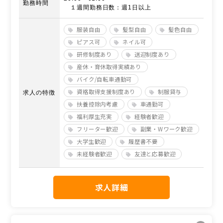
勤務時間
１週間勤務日数：週1日以上
服装自由
髪型自由
髪色自由
ピアス可
ネイル可
研修制度あり
送迎制度あり
産休・育休取得実績あり
バイク/自転車通勤可
資格取得支援制度あり
制服貸与
求人の特徴
扶養控除内考慮
車通勤可
福利厚生充実
経験者歓迎
フリーター歓迎
副業・Wワーク歓迎
大学生歓迎
履歴書不要
未経験者歓迎
友達と応募歓迎
求人詳細