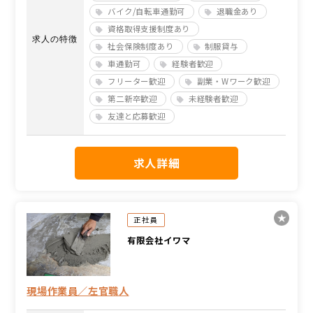
バイク/自転車通勤可
退職金あり
資格取得支援制度あり
求人の特徴
社会保険制度あり
制服貸与
車通勤可
経験者歓迎
フリーター歓迎
副業・Wワーク歓迎
第二新卒歓迎
未経験者歓迎
友達と応募歓迎
求人詳細
正社員
有限会社イワマ
現場作業員／左官職人