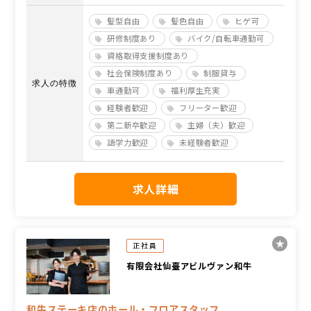
髪型自由
髪色自由
ヒゲ可
研修制度あり
バイク/自転車通勤可
資格取得支援制度あり
社会保険制度あり
制服貸与
求人の特徴
車通勤可
福利厚生充実
経験者歓迎
フリーター歓迎
第二新卒歓迎
主婦（夫）歓迎
語学力歓迎
未経験者歓迎
求人詳細
正社員
有限会社仙臺アビルヴァン和牛
和牛ステーキ店のホール・フロアスタッフ