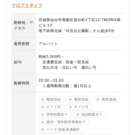
フロアスタッフ
宮城県仙台市青葉区国分町2丁目12-7MORIX翠
勤務地・ア
ビル３F
クセス
地下鉄南北線「勾当台公園駅」から徒歩5分
雇用形態
アルバイト
時給5,000円～
給与
交通費支給：別途一部支給
支払方法：日払い可 週払い可
20:00～01:00
勤務時間
１週間勤務日数：週1日以上
服装自由
髪型自由
髪色自由
ピアス可
ネイル可
研修制度あり
送迎制度あり
産休・育休取得実績あり
バイク/自転車通勤可