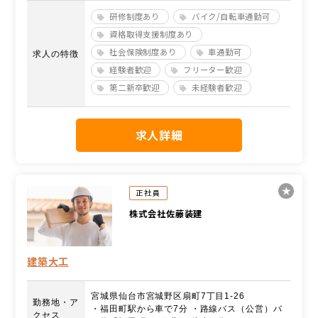
研修制度あり
バイク/自転車通勤可
資格取得支援制度あり
社会保険制度あり
車通勤可
求人の特徴
経験者歓迎
フリーター歓迎
第二新卒歓迎
未経験者歓迎
求人詳細
正社員
株式会社佐藤装建
建築大工
宮城県仙台市宮城野区扇町7丁目1-26
勤務地・ア
・福田町駅から車で7分 ・路線バス（公営）バ
クセス