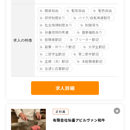
服装自由
髪型自由
髪色自由
研修制度あり
バイク/自転車通勤可
社会保険制度あり
制服貸与
扶養控除内考慮
食事補助あり
経験者歓迎
フリーター歓迎
求人の特徴
副業・Wワーク歓迎
大学生歓迎
二部学生歓迎
第二新卒歓迎
主婦（夫）歓迎
未経験者歓迎
友達と応募歓迎
求人詳細
正社員
有限会社仙臺アビルヴァン和牛