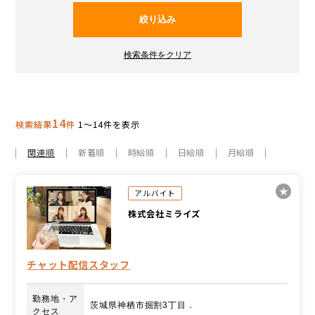
14
検索結果
件
1～14件を表示
関連順
新着順
時給順
日給順
月給順
アルバイト
株式会社ミライズ
チャット配信スタッフ
勤務地・ア
茨城県神栖市掘割3丁目．
クセス