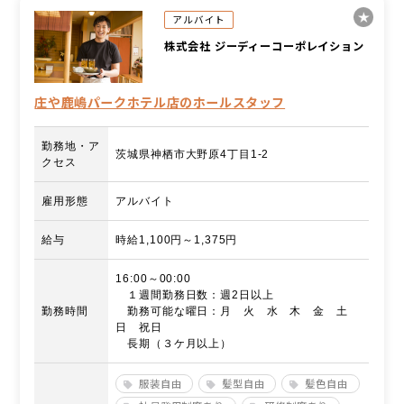
アルバイト
株式会社 ジーディーコーポレイション
庄や鹿嶋パークホテル店のホールスタッフ
勤務地・ア
茨城県神栖市大野原4丁目1-2
クセス
雇用形態
アルバイト
給与
時給1,100円～1,375円
16:00～00:00
１週間勤務日数：週2日以上
勤務時間
勤務可能な曜日：月 火 水 木 金 土
日 祝日
長期（３ケ月以上）
服装自由
髪型自由
髪色自由