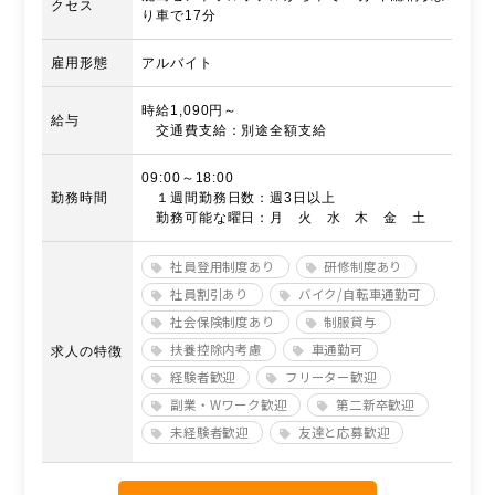
クセス
り車で17分
雇用形態
アルバイト
時給1,090円～
給与
交通費支給：別途全額支給
09:00～18:00
勤務時間
１週間勤務日数：週3日以上
勤務可能な曜日：月 火 水 木 金 土
社員登用制度あり
研修制度あり
社員割引あり
バイク/自転車通勤可
社会保険制度あり
制服貸与
扶養控除内考慮
車通勤可
求人の特徴
経験者歓迎
フリーター歓迎
副業・Wワーク歓迎
第二新卒歓迎
未経験者歓迎
友達と応募歓迎