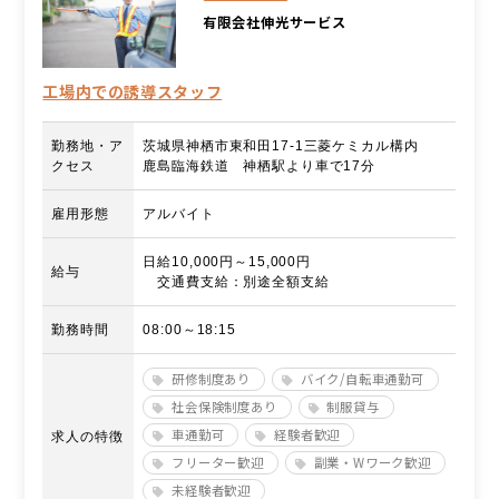
有限会社伸光サービス
工場内での誘導スタッフ
勤務地・ア
茨城県神栖市東和田17-1三菱ケミカル構内
クセス
鹿島臨海鉄道 神栖駅より車で17分
雇用形態
アルバイト
日給10,000円～15,000円
給与
交通費支給：別途全額支給
勤務時間
08:00～18:15
研修制度あり
バイク/自転車通勤可
社会保険制度あり
制服貸与
車通勤可
経験者歓迎
求人の特徴
フリーター歓迎
副業・Wワーク歓迎
未経験者歓迎