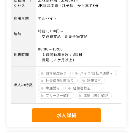
勤務地・ア
茨城県神栖市波崎8614
クセス
JR総武本線「銚子駅」から車で8分
雇用形態
アルバイト
時給1,100円～
給与
交通費支給：別途全額支給
08:00～13:00
勤務時間
１週間勤務日数：週5日
長期（３ケ月以上）
研修制度あり
バイク/自転車通勤可
社会保険制度あり
制服貸与
求人の特徴
車通勤可
経験者歓迎
フリーター歓迎
主婦（夫）歓迎
求人詳細