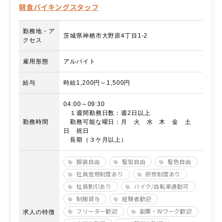
朝食バイキングスタッフ
勤務地・ア
茨城県神栖市大野原4丁目1-2
クセス
雇用形態
アルバイト
給与
時給1,200円～1,500円
04:00～09:30
１週間勤務日数：週2日以上
勤務時間
勤務可能な曜日：月 火 水 木 金 土
日 祝日
長期（３ケ月以上）
服装自由
髪型自由
髪色自由
社員登用制度あり
研修制度あり
社員割引あり
バイク/自転車通勤可
制服貸与
経験者歓迎
フリーター歓迎
副業・Wワーク歓迎
求人の特徴