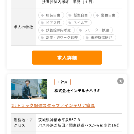
扶養控除内考慮 単発（１日）
服装自由
髪型自由
髪色自由
ピアス可
ネイル可
求人の特徴
扶養控除内考慮
フリーター歓迎
副業・Wワーク歓迎
未経験者歓迎
求人詳細
正社員
株式会社インテルナハサキ
2tトラック配達スタッフ／インテリア家具
勤務地・ア
茨城県神栖市平泉557-8
クセス
バス停深芝新田／関東鉄道バスから徒歩約16分