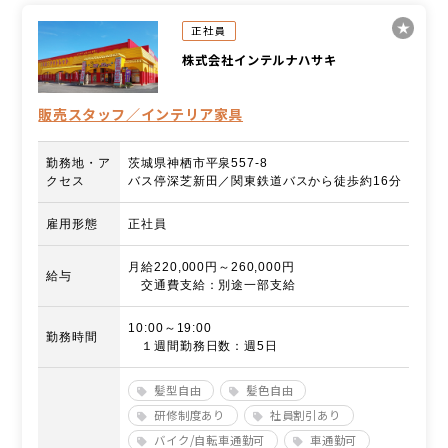
正社員
株式会社インテルナハサキ
販売スタッフ／インテリア家具
勤務地・ア
茨城県神栖市平泉557-8
クセス
バス停深芝新田／関東鉄道バスから徒歩約16分
雇用形態
正社員
月給220,000円～260,000円
給与
交通費支給：別途一部支給
10:00～19:00
勤務時間
１週間勤務日数：週5日
髪型自由
髪色自由
研修制度あり
社員割引あり
バイク/自転車通勤可
車通勤可