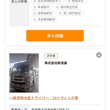
社会保険制度あり
制服貸与
求人の特徴
車通勤可
福利厚生充実
経験者歓迎
第二新卒歓迎
未経験者歓迎
求人詳細
正社員
株式会社和流通
一般貨物大型ドライバー／10ｔウィング車
勤務地・ア
茨城県古河市中田1569-12