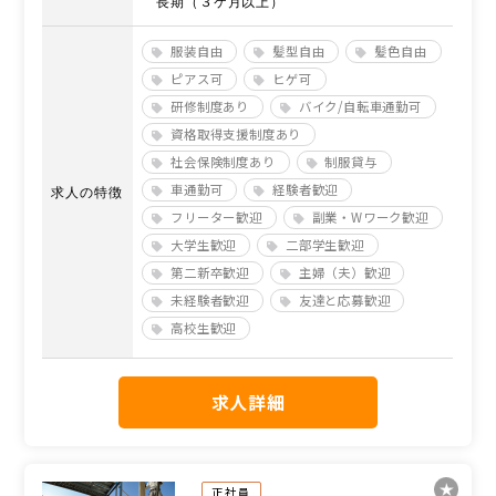
長期（３ケ月以上）
服装自由
髪型自由
髪色自由
ピアス可
ヒゲ可
研修制度あり
バイク/自転車通勤可
資格取得支援制度あり
社会保険制度あり
制服貸与
車通勤可
経験者歓迎
求人の特徴
フリーター歓迎
副業・Wワーク歓迎
大学生歓迎
二部学生歓迎
第二新卒歓迎
主婦（夫）歓迎
未経験者歓迎
友達と応募歓迎
高校生歓迎
求人詳細
正社員