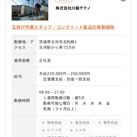
株式会社川越テクノ
玉掛け作業スタッフ／コンクリート製品の移動補助
勤務地・ア
茨城県古河市北利根1
クセス
古河駅から車で15分
雇用形態
正社員
月給220,000円～250,000円
給与
交通費支給：別途一部支給
08:00～17:00
１週間勤務日数：週5日
勤務時間
勤務可能な曜日：月 火 水 木 金
長期（３ケ月以上）
服装自由
髪型自由
髪色自由
ピアス可
ヒゲ可