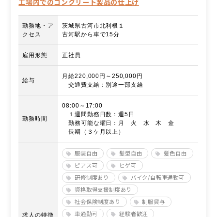
工場内でのコンクリート製品の仕上げ
勤務地・ア
茨城県古河市北利根１
クセス
古河駅から車で15分
雇用形態
正社員
月給220,000円～250,000円
給与
交通費支給：別途一部支給
08:00～17:00
１週間勤務日数：週5日
勤務時間
勤務可能な曜日：月 火 水 木 金
長期（３ケ月以上）
服装自由
髪型自由
髪色自由
ピアス可
ヒゲ可
研修制度あり
バイク/自転車通勤可
資格取得支援制度あり
社会保険制度あり
制服貸与
車通勤可
経験者歓迎
求人の特徴