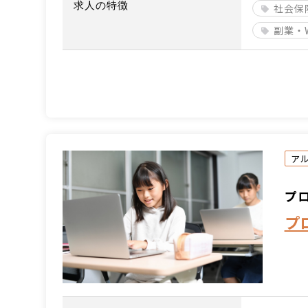
求人の特徴
社会保
副業・
ア
プロ
プ