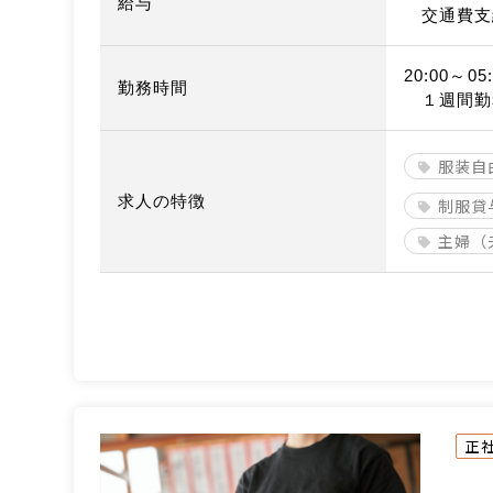
給与
交通費支
20:00～05:
勤務時間
１週間勤
服装自
求人の特徴
制服貸
主婦（
正