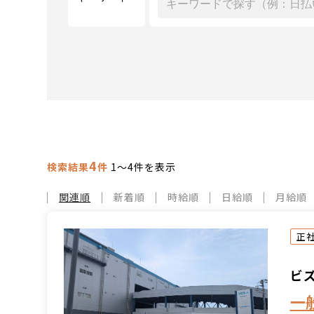
4
検索結果
件
1～4件を表示
関連順
新着順
時給順
日給順
月給順
正
ビ
一