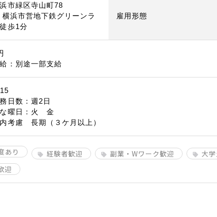
浜市緑区寺山町78
・横浜市営地下鉄グリーンラ
雇用形態
徒歩1分
円
給：別途一部支給
15
務日数：週2日
な曜日：火 金
内考慮 長期（３ケ月以上）
度あり
経験者歓迎
副業・Wワーク歓迎
大学
歓迎