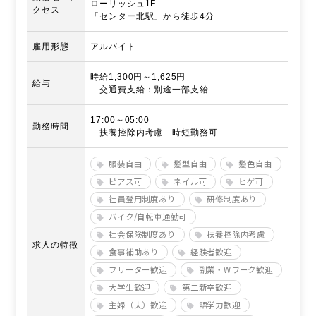
ローリッシュ1F
クセス
「センター北駅」から徒歩4分
雇用形態
アルバイト
時給1,300円～1,625円
給与
交通費支給：別途一部支給
17:00～05:00
勤務時間
扶養控除内考慮 時短勤務可
服装自由
髪型自由
髪色自由
ピアス可
ネイル可
ヒゲ可
社員登用制度あり
研修制度あり
バイク/自転車通勤可
社会保険制度あり
扶養控除内考慮
求人の特徴
食事補助あり
経験者歓迎
フリーター歓迎
副業・Wワーク歓迎
大学生歓迎
第二新卒歓迎
主婦（夫）歓迎
語学力歓迎