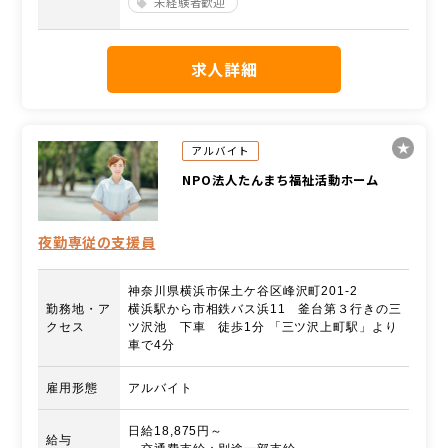
未経験者歓迎
求人詳細
アルバイト
NPO法人たんまち福祉活動ホーム
夜勤専従の支援員
神奈川県横浜市保土ケ谷区峰沢町201-2
勤務地・ア
横浜駅から市相鉄バス浜11 釜台第３行きの三
クセス
ツ沢池 下車 徒歩1分 「三ツ沢上町駅」より
車で4分
雇用形態
アルバイト
日給18,875円～
給与