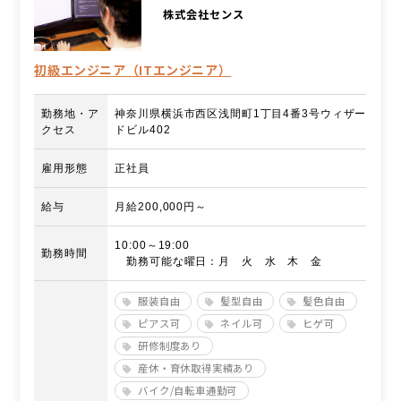
株式会社センス
初級エンジニア（ITエンジニア）
勤務地・ア
神奈川県横浜市西区浅間町1丁目4番3号ウィザー
クセス
ドビル402
雇用形態
正社員
給与
月給200,000円～
10:00～19:00
勤務時間
勤務可能な曜日：月 火 水 木 金
服装自由
髪型自由
髪色自由
ピアス可
ネイル可
ヒゲ可
研修制度あり
産休・育休取得実績あり
バイク/自転車通勤可