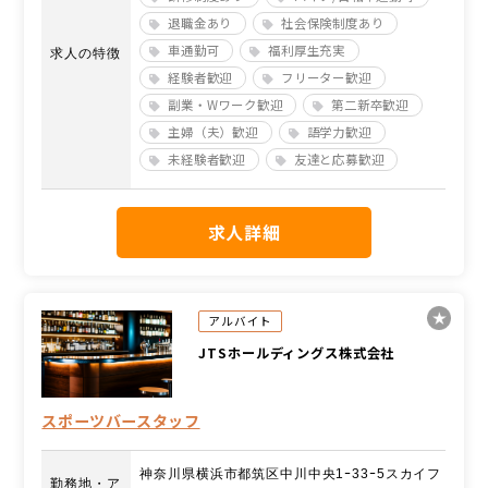
退職金あり
社会保険制度あり
車通勤可
福利厚生充実
求人の特徴
経験者歓迎
フリーター歓迎
副業・Wワーク歓迎
第二新卒歓迎
主婦（夫）歓迎
語学力歓迎
未経験者歓迎
友達と応募歓迎
求人詳細
アルバイト
JTSホールディングス株式会社
スポーツバースタッフ
神奈川県横浜市都筑区中川中央1ｰ33ｰ5スカイフ
勤務地・ア