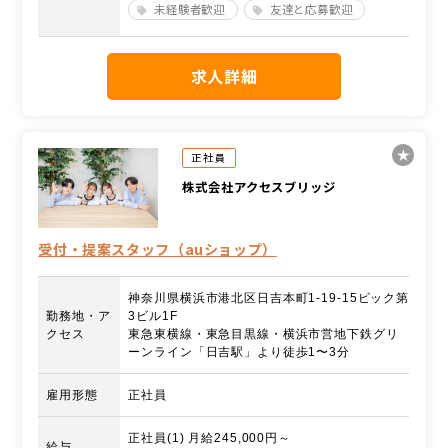
未経験者歓迎
友達と応募歓迎
求人詳細
正社員
株式会社アクセスブリッジ
受付・提案スタッフ（auショップ）
神奈川県横浜市港北区日吉本町1-19-15ビック第
勤務地・ア
3ビル1F
クセス
東急東横線・東急目黒線・横浜市営地下鉄グリ
ーンライン「日吉駅」より徒歩1〜3分
雇用形態
正社員
正社員(1) 月給245,000円～
給与