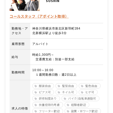
SOSHIN
コールスタッフ（アポイント取得）
勤務地・ア
神奈川県横浜市港北区新羽町284
クセス
北新横浜駅より徒歩3分
雇用形態
アルバイト
時給1,300円～
給与
交通費支給：別途一部支給
10:00～16:00
勤務時間
１週間勤務日数：週2日以上
服装自由
髪型自由
髪色自由
ピアス可
ネイル可
ヒゲ可
研修制度あり
バイク/自転車通勤可
扶養控除内考慮
経験者歓迎
求人の特徴
フリーター歓迎
副業・Wワーク歓迎