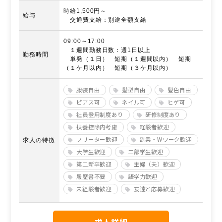
時給1,500円～
給与
交通費支給：別途全額支給
09:00～17:00
１週間勤務日数：週1日以上
勤務時間
単発（１日） 短期（１週間以内） 短期
（１ケ月以内） 短期（３ケ月以内）
服装自由
髪型自由
髪色自由
ピアス可
ネイル可
ヒゲ可
社員登用制度あり
研修制度あり
扶養控除内考慮
経験者歓迎
フリーター歓迎
副業・Wワーク歓迎
求人の特徴
大学生歓迎
二部学生歓迎
第二新卒歓迎
主婦（夫）歓迎
履歴書不要
語学力歓迎
未経験者歓迎
友達と応募歓迎