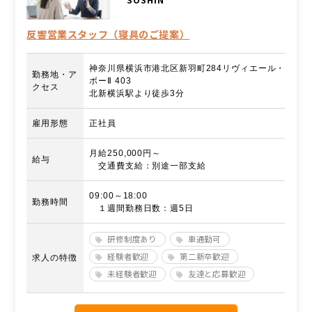
反響営業スタッフ（寝具のご提案）
神奈川県横浜市港北区新羽町284リヴィエール・
勤務地・ア
ボーⅡ 403
クセス
北新横浜駅より徒歩3分
雇用形態
正社員
月給250,000円～
給与
交通費支給：別途一部支給
09:00～18:00
勤務時間
１週間勤務日数：週5日
研修制度あり
車通勤可
経験者歓迎
第二新卒歓迎
求人の特徴
未経験者歓迎
友達と応募歓迎