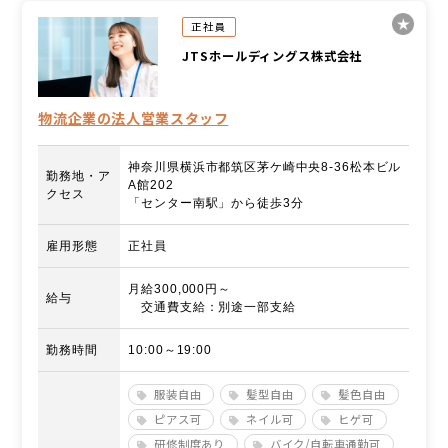
正社員
JTSホールディングス株式会社
物流企業の法人営業スタッフ
神奈川県横浜市都筑区茅ケ崎中央8-36松本ビル
勤務地・ア
A館202
クセス
「センター南駅」から徒歩3分
雇用形態
正社員
月給300,000円～
給与
交通費支給：別途一部支給
勤務時間
10:00～19:00
服装自由
髪型自由
髪色自由
ピアス可
ネイル可
ヒゲ可
研修制度あり
バイク/自転車通勤可