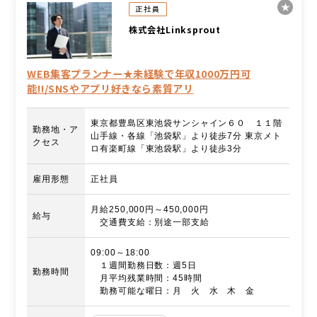
正社員
株式会社Linksprout
WEB集客プランナー★未経験で年収1000万円可
能‼/SNSやアプリ好きなら素質アリ
東京都豊島区東池袋サンシャイン６０ １１階
勤務地・ア
山手線・各線「池袋駅」より徒歩7分 東京メト
クセス
ロ有楽町線「東池袋駅」より徒歩3分
雇用形態
正社員
月給250,000円～450,000円
給与
交通費支給：別途一部支給
09:00～18:00
１週間勤務日数：週5日
勤務時間
月平均残業時間：45時間
勤務可能な曜日：月 火 水 木 金