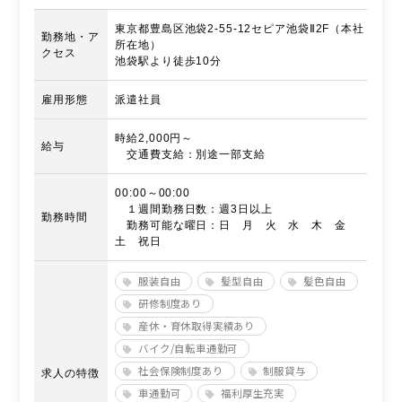
東京都豊島区池袋2-55-12セピア池袋Ⅱ2F（本社
勤務地・ア
所在地）
クセス
池袋駅より徒歩10分
雇用形態
派遣社員
時給2,000円～
給与
交通費支給：別途一部支給
00:00～00:00
１週間勤務日数：週3日以上
勤務時間
勤務可能な曜日：日 月 火 水 木 金
土 祝日
服装自由
髪型自由
髪色自由
研修制度あり
産休・育休取得実績あり
バイク/自転車通勤可
社会保険制度あり
制服貸与
求人の特徴
車通勤可
福利厚生充実