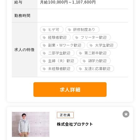
給与
月給100,000円～1,107,600円
勤務時間
ヒゲ可
研修制度あり
経験者歓迎
フリーター歓迎
副業・Wワーク歓迎
大学生歓迎
求人の特徴
二部学生歓迎
第二新卒歓迎
主婦（夫）歓迎
語学力歓迎
未経験者歓迎
友達と応募歓迎
求人詳細
正社員
株式会社プロテクト