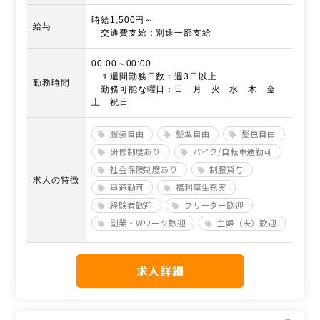
時給1,500円～
給与
交通費支給：別途一部支給
00:00～00:00
１週間勤務日数：週3日以上
勤務時間
勤務可能な曜日：日 月 火 水 木 金
土 祝日
服装自由
髪型自由
髪色自由
研修制度あり
バイク/自転車通勤可
社会保険制度あり
制服貸与
求人の特徴
車通勤可
福利厚生充実
経験者歓迎
フリーター歓迎
副業・Wワーク歓迎
主婦（夫）歓迎
求人詳細