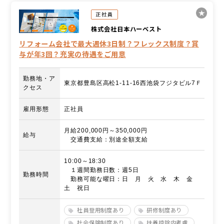
正社員
株式会社日本ハーベスト
リフォーム会社で最大週休3日制？フレックス制度？賞
与が年3回？充実の待遇をご用意
勤務地・ア
東京都豊島区高松1-11-16西池袋フジタビル7Ｆ
クセス
雇用形態
正社員
月給200,000円～350,000円
給与
交通費支給：別途全額支給
10:00～18:30
１週間勤務日数：週5日
勤務時間
勤務可能な曜日：日 月 火 水 木 金
土 祝日
社員登用制度あり
研修制度あり
社会保険制度あり
扶養控除内考慮