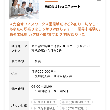
株式会社Everエフォート
★完全オフィスワーク★営業職だけど外回り一切なし！
あなたの頑張りをしっかり評価します！ 業界未経験可/
職種未経験可/学歴不問/賞与あり/昇給あり（C）
勤務地・ア
東京都豊島区南池袋2-8-12コーポ高砂306
クセス
東池袋駅から徒歩5分
雇用形態
正社員
月給275,000円～
給与
交通費支給：別途全額支給
09:00～18:00
勤務時間
１週間勤務日数：週5日
研修制度あり
社会保険制度あり
求人の特徴
未経験者歓迎
第二新卒歓迎