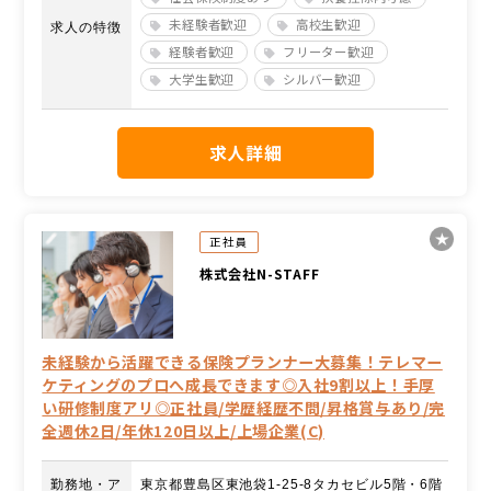
未経験者歓迎
高校生歓迎
求人の特徴
経験者歓迎
フリーター歓迎
大学生歓迎
シルバー歓迎
求人詳細
正社員
株式会社N-STAFF
未経験から活躍できる保険プランナー大募集！テレマー
ケティングのプロへ成長できます◎入社9割以上！手厚
い研修制度アリ◎正社員/学歴経歴不問/昇格賞与あり/完
全週休2日/年休120日以上/上場企業(C)
勤務地・ア
東京都豊島区東池袋1-25-8タカセビル5階・6階