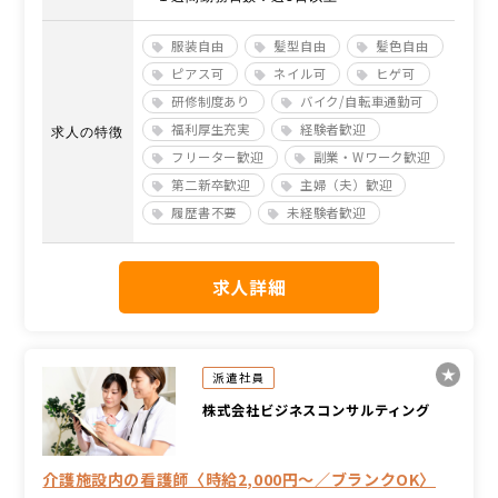
服装自由
髪型自由
髪色自由
ピアス可
ネイル可
ヒゲ可
研修制度あり
バイク/自転車通勤可
福利厚生充実
経験者歓迎
求人の特徴
フリーター歓迎
副業・Wワーク歓迎
第二新卒歓迎
主婦（夫）歓迎
履歴書不要
未経験者歓迎
求人詳細
派遣社員
株式会社ビジネスコンサルティング
介護施設内の看護師〈時給2,000円～／ブランクOK〉