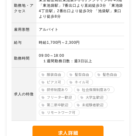
東京都豊島区東池袋3-1-1サンシャイン60 45階
勤務地・ア
「東池袋駅」7番出口より直結徒歩3分 「東池袋
クセス
4丁目駅」2番出口より徒歩3分 「池袋駅」東口
より徒歩8分
雇用形態
アルバイト
給与
時給1,700円～2,300円
09:00～18:00
勤務時間
１週間勤務日数：週3日以上
服装自由
髪型自由
髪色自由
ピアス可
ネイル可
研修制度あり
社会保険制度あり
求人の特徴
フリーター歓迎
大学生歓迎
第二新卒歓迎
未経験者歓迎
リモートワーク可
求人詳細