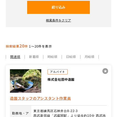
20
検索結果
件
1～20件を表示
関連順
新着順
時給順
日給順
月給順
アルバイト
株式会社田中造園
造園スタッフのアシスタント作業員
東京都練馬区石神井台8-22-3
勤務地・ア
西武新宿線「武蔵関駅」より徒歩約10分 西武池