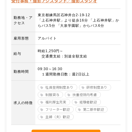
受付事務・撮影アシスタント／撮影スタジオ
東京都練馬区石神井台2-19-12
勤務地・ア
「上石神井駅」より徒歩16分 「上石神井駅」か
クセス
らバス5分 「大泉学園駅」からバス6分
雇用形態
アルバイト
時給1,250円～
給与
交通費支給：別途全額支給
09:30～16:30
勤務時間
１週間勤務日数：週2日以上
社員登用制度あり
研修制度あり
制服貸与
扶養控除内考慮
福利厚生充実
経験者歓迎
求人の特徴
フリーター歓迎
第二新卒歓迎
主婦（夫）歓迎