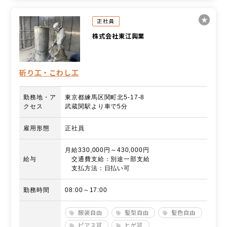
正社員
株式会社東江興業
斫り工・こわし工
勤務地・ア
東京都練馬区関町北5-17-8
クセス
武蔵関駅より車で5分
雇用形態
正社員
月給330,000円～430,000円
給与
交通費支給：別途一部支給
支払方法：日払い可
勤務時間
08:00～17:00
服装自由
髪型自由
髪色自由
ピアス可
ヒゲ可