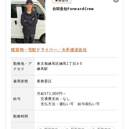
業務委託
合同会社ForwardCrew
軽貨物・宅配ドライバー／大手運送会社
勤務地・ア
東京都練馬区練馬1丁目3-5
クセス
練馬駅
雇用形態
業務委託
月給571,000円～
給与
交通費支給：なし
支払方法：週払い可 給与前払い可
勤務時間
服装自由
髪型自由
髪色自由