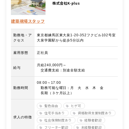
株式会社K-plus
建築現場スタッフ
勤務地・ア
東京都練馬区東大泉1-20-352フクビル102号室
クセス
大泉学園駅から徒歩5分以内
雇用形態
正社員
月給240,000円～
給与
交通費支給：別途全額支給
08:00～17:00
勤務時間
勤務可能な曜日：月 火 水 木 金
長期（３ケ月以上）
髪色自由
ヒゲ可
住宅手当あり
資格取得支援制度あり
求人の特徴
社会保険制度あり
経験者歓迎
フリーター歓迎
未経験者歓迎