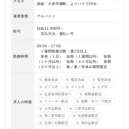
クセス
袋線「大泉学園駅」よりバスで10分
雇用形態
アルバイト
日給11,000円～
給与
支払方法：週払い可
09:00～17:00
１週間勤務日数：週1日以上
勤務時間
単発（１日） 短期（１週間以内） 短期
（１ケ月以内） 短期（３ケ月以内） 長期
（３ケ月以上） 春／夏／冬休み期間限定
服装自由
髪型自由
髪色自由
ピアス可
ネイル可
ヒゲ可
社員登用制度あり
経験者歓迎
フリーター歓迎
副業・Wワーク歓迎
求人の特徴
大学生歓迎
二部学生歓迎
第二新卒歓迎
未経験者歓迎
友達と応募歓迎
高校生歓迎