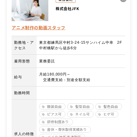
株式会社JFK
アニメ制作の動画スタッフ
勤務地・ア
東京都練馬区中村3‐24‐15サンハイム中幸 2F
クセス
中村橋駅から徒歩6分
雇用形態
業務委託
月給180,000円～
給与
交通費支給：別途全額支給
勤務時間
服装自由
髪型自由
髪色自由
ピアス可
ネイル可
ヒゲ可
研修制度あり
産休・育休取得実績あり
求人の特徴
バイク/自転車通勤可