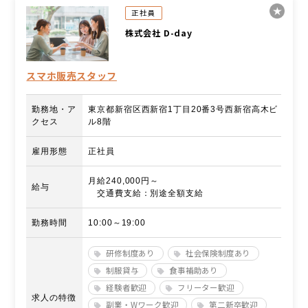
正社員
株式会社 D-day
スマホ販売スタッフ
勤務地・ア
東京都新宿区西新宿1丁目20番3号西新宿高木ビ
クセス
ル8階
雇用形態
正社員
月給240,000円～
給与
交通費支給：別途全額支給
勤務時間
10:00～19:00
研修制度あり
社会保険制度あり
制服貸与
食事補助あり
経験者歓迎
フリーター歓迎
求人の特徴
副業・Wワーク歓迎
第二新卒歓迎