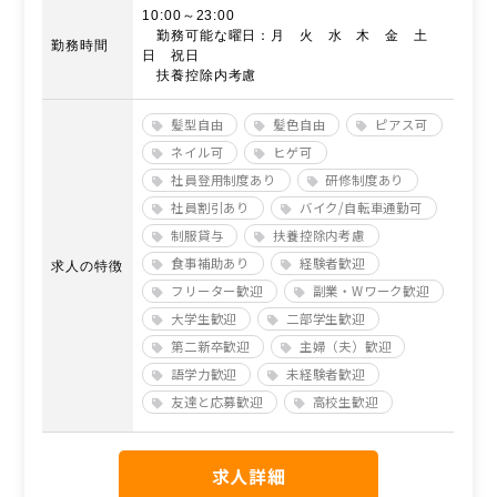
10:00～23:00
勤務可能な曜日：月 火 水 木 金 土
勤務時間
日 祝日
扶養控除内考慮
髪型自由
髪色自由
ピアス可
ネイル可
ヒゲ可
社員登用制度あり
研修制度あり
社員割引あり
バイク/自転車通勤可
制服貸与
扶養控除内考慮
食事補助あり
経験者歓迎
求人の特徴
フリーター歓迎
副業・Wワーク歓迎
大学生歓迎
二部学生歓迎
第二新卒歓迎
主婦（夫）歓迎
語学力歓迎
未経験者歓迎
友達と応募歓迎
高校生歓迎
求人詳細