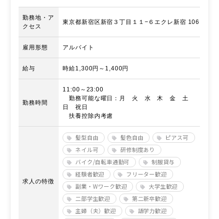
勤務地・ア
東京都新宿区新宿３丁目１１−６エクレ新宿 106
クセス
雇用形態
アルバイト
給与
時給1,300円～1,400円
11:00～23:00
勤務可能な曜日：月 火 水 木 金 土
勤務時間
日 祝日
扶養控除内考慮
髪型自由
髪色自由
ピアス可
ネイル可
研修制度あり
バイク/自転車通勤可
制服貸与
経験者歓迎
フリーター歓迎
求人の特徴
副業・Wワーク歓迎
大学生歓迎
二部学生歓迎
第二新卒歓迎
主婦（夫）歓迎
語学力歓迎