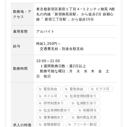
東京都新宿区新宿１丁目４−１２シティ御苑 A館
勤務地・ア
丸の内線「新宿御苑前駅」 から徒歩2分 副都心
クセス
線「 新宿三丁目駅 」から徒歩10分
雇用形態
アルバイト
時給1,350円～
給与
交通費支給：別途全額支給
10:00～21:00
１週間勤務日数：週2日以上
勤務時間
勤務可能な曜日：月 火 水 木 金 土
日 祝日
髪型自由
髪色自由
ピアス可
ネイル可
社員登用制度あり
研修制度あり
社員割引あり
社会保険制度あり
制服貸与
食事補助あり
福利厚生充実
経験者歓迎
フリーター歓迎
求人の特徴