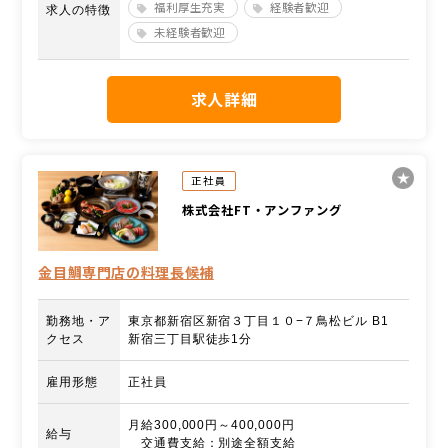
福利厚生充実
経験者歓迎
求人の特徴
未経験者歓迎
求人詳細
正社員
株式会社FT・アンファング
金目鯛専門店の料理長候補
勤務地・ア
東京都新宿区新宿３丁目１０−７鳥松ビル B1
クセス
新宿三丁目駅徒歩1分
雇用形態
正社員
月給300,000円～400,000円
給与
交通費支給：別途全額支給