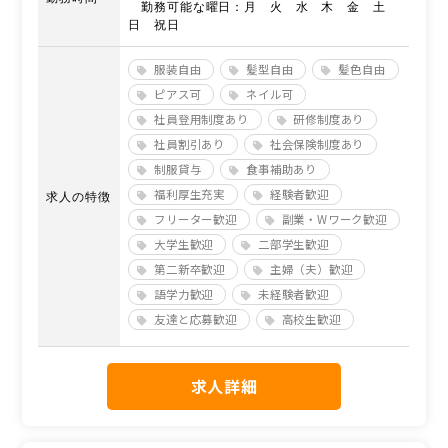
勤務可能な曜日：月 火 水 木 金 土
日 祝日
服装自由
髪型自由
髪色自由
ピアス可
ネイル可
社員登用制度あり
研修制度あり
社員割引あり
社会保険制度あり
制服貸与
食事補助あり
福利厚生充実
経験者歓迎
求人の特徴
フリーター歓迎
副業・Wワーク歓迎
大学生歓迎
二部学生歓迎
第二新卒歓迎
主婦（夫）歓迎
語学力歓迎
未経験者歓迎
友達と応募歓迎
高校生歓迎
求人詳細