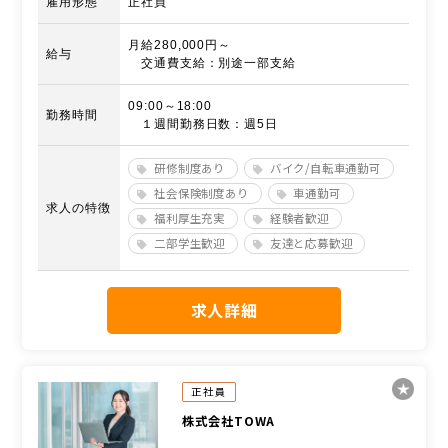
雇用形態
正社員
月給280,000円～
給与
交通費支給：別途一部支給
09:00～18:00
勤務時間
１週間勤務日数：週5日
研修制度あり
バイク/自転車通勤可
社会保険制度あり
車通勤可
求人の特徴
福利厚生充実
経験者歓迎
二部学生歓迎
友達と応募歓迎
求人詳細
正社員
株式会社TOWA