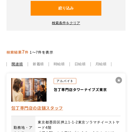
7
検索結果
件
1～7件を表示
関連順
新着順
時給順
日給順
月給順
アルバイト
包丁専門店タワーナイブズ東京
包丁専門店の店舗スタッフ
東京都墨田区押上1-1-2東京ソラマチイーストヤ
勤務地・ア
ード4階