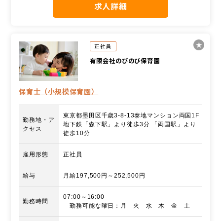
求人詳細
正社員
有限会社のびのび保育園
保育士（小規模保育園）
東京都墨田区千歳3-8-13泰地マンション両国1F
勤務地・ア
地下鉄「森下駅」より徒歩3分 「両国駅」より
クセス
徒歩10分
雇用形態
正社員
給与
月給197,500円～252,500円
07:00～16:00
勤務時間
勤務可能な曜日：月 火 水 木 金 土