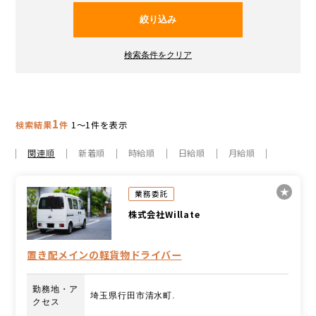
1
検索結果
件
1～1件を表示
関連順
新着順
時給順
日給順
月給順
業務委託
株式会社Willate
置き配メインの軽貨物ドライバー
勤務地・ア
埼玉県行田市清水町.
クセス