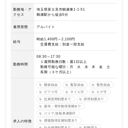
勤務地・ア
埼玉県富士見市鶴瀬東1-1-51
クセス
鶴瀬駅から徒歩5分
雇用形態
アルバイト
時給1,400円～2,100円
給与
交通費支給：別途一部支給
08:30～17:30
１週間勤務日数：週1日以上
勤務時間
勤務可能な曜日：月 火 水 木 金 土
長期（３ケ月以上）
服装自由
髪型自由
髪色自由
ピアス可
ネイル可
ヒゲ可
社員登用制度あり
研修制度あり
産休・育休取得実績あり
バイク/自転車通勤可
資格取得支援制度あり
求人の特徴
社会保険制度あり
制服貸与