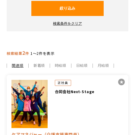
2
検索結果
件
1～2件を表示
関連順
新着順
時給順
日給順
月給順
正社員
合同会社Next-Stage
ケアマネジャー（介護支援専門員）