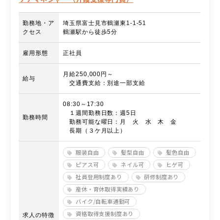
勤務地・ア
埼玉県富士見市鶴瀬東1-1-51
クセス
鶴瀬駅から徒歩5分
雇用形態
正社員
月給250,000円～
給与
交通費支給：別途一部支給
08:30～17:30
１週間勤務日数：週5日
勤務時間
勤務可能な曜日：月 火 水 木 金
長期（３ケ月以上）
服装自由
髪型自由
髪色自由
ピアス可
ネイル可
ヒゲ可
社員登用制度あり
研修制度あり
産休・育休取得実績あり
バイク/自転車通勤可
資格取得支援制度あり
求人の特徴