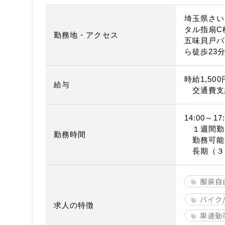
埼玉県さい
タル指扇C
勤務地・アクセス
五味貝戸バ
ら徒歩23
時給1,50
給与
交通費支
14:00～17:
１週間勤
勤務時間
勤務可能
長期（３
服装自
バイク
求人の特徴
車通勤