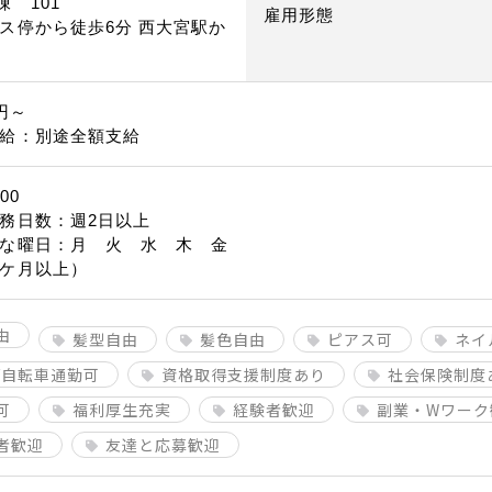
棟 101
雇用形態
ス停から徒歩6分 西大宮駅か
分
0円～
給：別途全額支給
00
務日数：週2日以上
な曜日：月 火 水 木 金
ケ月以上）
由
髪型自由
髪色自由
ピアス可
ネイ
/自転車通勤可
資格取得支援制度あり
社会保険制度
可
福利厚生充実
経験者歓迎
副業・Wワーク
者歓迎
友達と応募歓迎