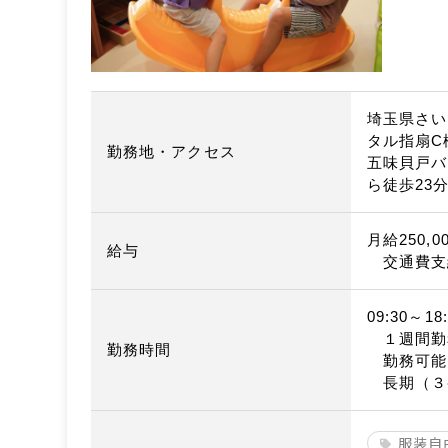
埼玉県さい
タル指扇C
勤務地・アクセス
五味貝戸バ
ら徒歩23
月給250,0
給与
交通費支
09:30～18:
１週間勤
勤務時間
勤務可能
長期（３
服装自