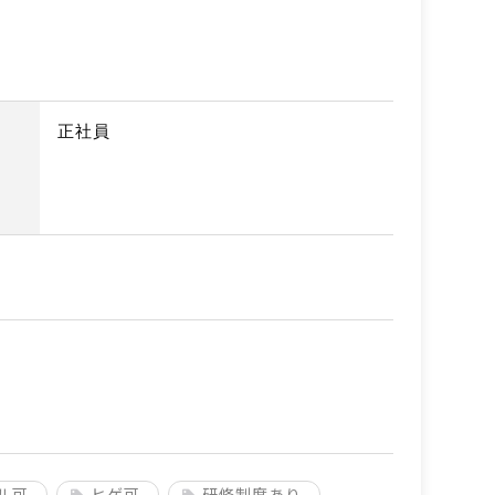
正社員
ル可
ヒゲ可
研修制度あり