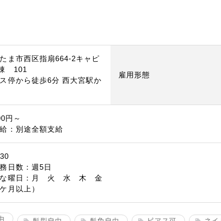
たま市西区指扇664‐2キャピ
棟 101
雇用形態
ス停から徒歩6分 西大宮駅か
分
00円～
給：別途全額支給
30
務日数：週5日
な曜日：月 火 水 木 金
ケ月以上）
由
髪型自由
髪色自由
ピアス可
ネイ