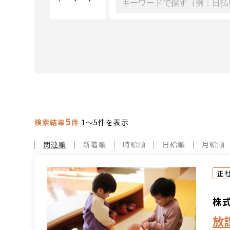
5
検索結果
件
1～5件を表示
関連順
新着順
時給順
日給順
月給順
正
株式
放