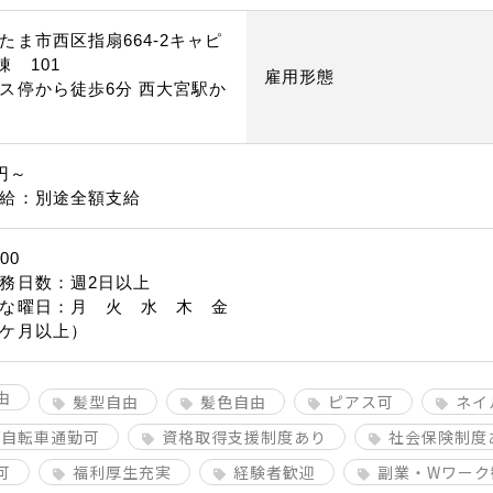
たま市西区指扇664‐2キャピ
棟 101
雇用形態
ス停から徒歩6分 西大宮駅か
分
0円～
給：別途全額支給
00
務日数：週2日以上
な曜日：月 火 水 木 金
ケ月以上）
由
髪型自由
髪色自由
ピアス可
ネイ
/自転車通勤可
資格取得支援制度あり
社会保険制度
可
福利厚生充実
経験者歓迎
副業・Wワーク