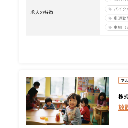
バイク
求人の特徴
車通勤
主婦（
ア
株式
放