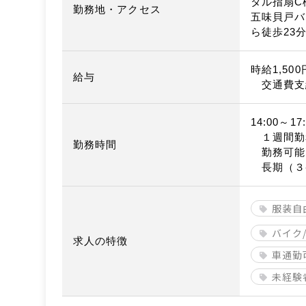
タル指扇C
勤務地・アクセス
五味貝戸バ
ら徒歩23
時給1,50
給与
交通費支
14:00～17:
１週間勤
勤務時間
勤務可能
長期（３
服装自
バイク
求人の特徴
車通勤
未経験