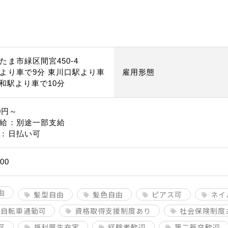
たま市緑区間宮450-4
より車で9分 東川口駅より車
雇用形態
浦和駅より車で10分
0円～
給：別途一部支給
：日払い可
00
由
髪型自由
髪色自由
ピアス可
ネイ
/自転車通勤可
資格取得支援制度あり
社会保険制度
可
福利厚生充実
経験者歓迎
第二新卒歓迎