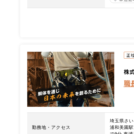
正
株
職
埼玉県さい
勤務地・アクセス
浦和美園駅
で9分 東