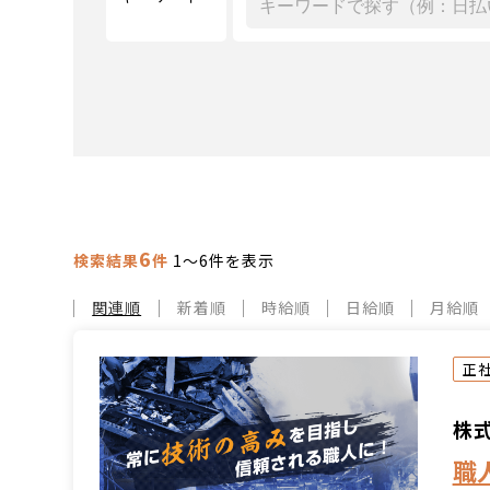
6
検索結果
件
1～6件を表示
関連順
新着順
時給順
日給順
月給順
正
株
職