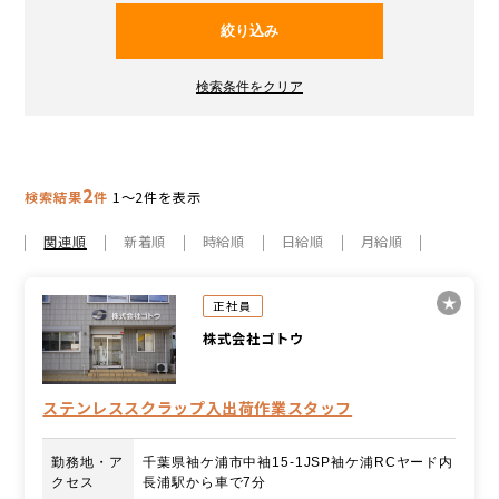
2
検索結果
件
1～2件を表示
関連順
新着順
時給順
日給順
月給順
正社員
株式会社ゴトウ
ステンレススクラップ入出荷作業スタッフ
勤務地・ア
千葉県袖ケ浦市中袖15-1JSP袖ケ浦RCヤード内
クセス
長浦駅から車で7分