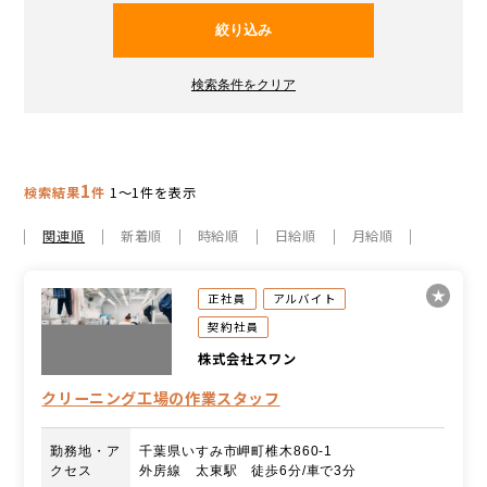
1
検索結果
件
1～1件を表示
関連順
新着順
時給順
日給順
月給順
正社員
アルバイト
契約社員
株式会社スワン
クリーニング工場の作業スタッフ
勤務地・ア
千葉県いすみ市岬町椎木860-1
クセス
外房線 太東駅 徒歩6分/車で3分